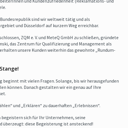
arbeiterInnen und Kundenzufriedenheit (Reklamations- und
le.
Bundesrepublik sind wir weltweit tätig und als
ebiet und Düsseldorf auf kurzem Weg erreichbar.
ntschlossen, ZQM e. V. und MeteQ GmbH zu schließen, gründete
inski, das Zentrum für Qualifizierung und Management als
e erhalten unsere Kunden weiterhin das gewohnte „Rundum-
 Stange!
 beginnt mit vielen Fragen. Solange, bis wir herausgefunden
llen können. Danach gestalten wir ein genau auf Ihre
et.
hlen“ und „Erklären“ zu dauerhaften „Erlebnissen“.
 begeistern sich für Ihr Unternehmen, seine
d überzeugt: diese Begeisterung ist ansteckend!